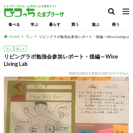
たまプラーザがもっと好きになる発見サイト
検索
食べる
学ぶ
暮らす
買う
遊ぶ
商う
HOME
学ぶ
リビングラボ勉強会参加レポート・後編～Wise Living Lab
学ぶ
暮らす
リビングラボ勉強会参加レポート・後編～Wise
Living Lab
投稿日
2018.2.8
更新日
2021.12.3
のぞみん