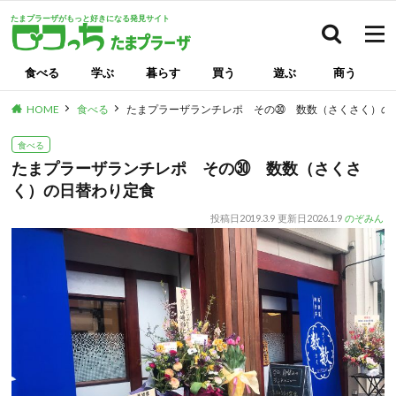
たまプラーザがもっと好きになる発見サイト
検索
食べる
学ぶ
暮らす
買う
遊ぶ
商う
HOME
食べる
たまプラーザランチレポ その㉚ 数数（さくさく）の
食べる
たまプラーザランチレポ その㉚ 数数（さくさ
く）の日替わり定食
投稿日
2019.3.9
更新日
2026.1.9
のぞみん