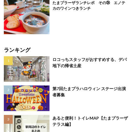
たまプラーザランチレポ その㉔ エノテ
カのワインつきランチ
ランキング
ロコっちスタッフがおすすめする、デパ
地下の帰省土産
第7回たまプラハロウィン ステージ出演
者募集
あると便利！トイレMAP【たまプラーザ
テラス編】