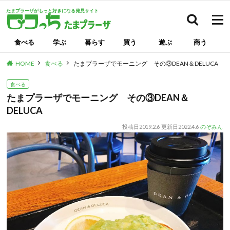
たまプラーザがもっと好きになる発見サイト
検索
食べる
学ぶ
暮らす
買う
遊ぶ
商う
HOME
食べる
たまプラーザでモーニング その③DEAN＆DELUCA
食べる
たまプラーザでモーニング その③DEAN＆
DELUCA
投稿日
2019.2.6
更新日
2022.4.6
のぞみん