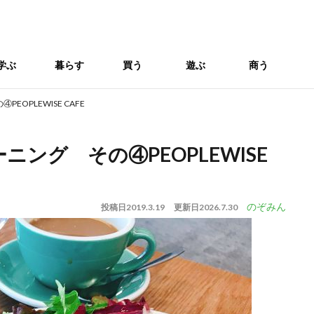
学ぶ
暮らす
買う
遊ぶ
商う
OPLEWISE CAFE
ング その④PEOPLEWISE
のぞみん
投稿日
2019.3.19
更新日
2026.7.30