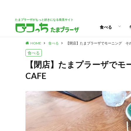
パン
スイーツ
ランチ
カフェ
たまプラーザがもっと好きになる発見サイト
食べる
HOME
食べる
【閉店】たまプラーザでモーニング その④PE
パン
スイーツ
ランチ
カフェ
食べる
【閉店】たまプラーザでモーニ
CAFE