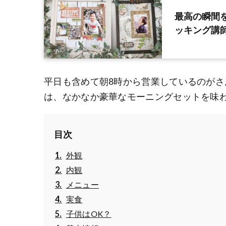
最高の瞬間
ッキング講
平日も含めて朝8時から営業しているのがさんかく
は、なかなか豪華なモーニングセットを味
目次
外観
内観
メニュー
実食
子供はOK？