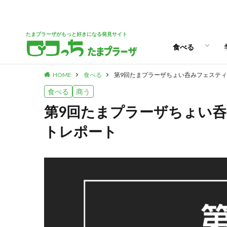
パン
スイーツ
ランチ
カフェ
たまプラーザがもっと好きになる発見サイト
食べる
HOME
食べる
第9回たまプラーザちょい呑みフェステ
パン
スイーツ
ランチ
カフェ
食べる
商う
第9回たまプラーザちょい
トレポート