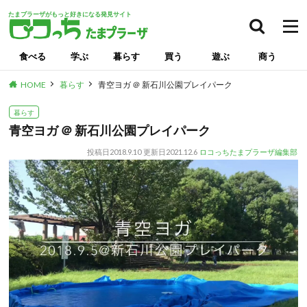
たまプラーザがもっと好きになる発見サイト
食べる
学ぶ
暮らす
買う
遊ぶ
商う
HOME
暮らす
青空ヨガ ＠ 新石川公園プレイパーク
暮らす
青空ヨガ ＠ 新石川公園プレイパーク
投稿日
2018.9.10
更新日
2021.12.6
ロコっちたまプラーザ編集部