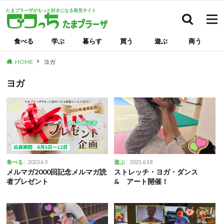
たまプラーザがもっと好きになる発見サイト
検索
食べる
学ぶ
暮らす
買う
遊ぶ
商う
HOME
ヨガ
ヨガ
2023.6.5
2021.6.18
食べる
遊ぶ
メルマガ2000回記念メルマガ読
ストレッチ・ヨガ・ダンス
者プレゼント
& アート開催！