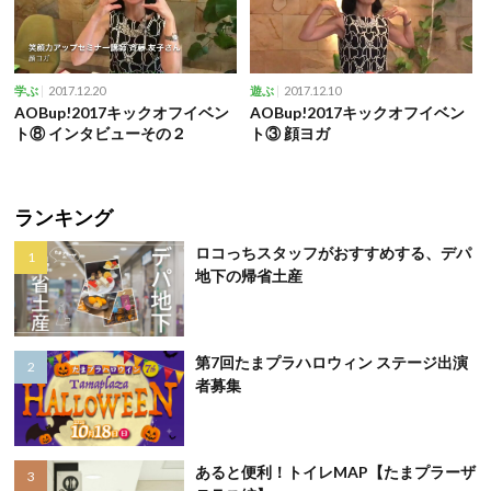
2017.12.20
2017.12.10
学ぶ
遊ぶ
AOBup!2017キックオフイベン
AOBup!2017キックオフイベン
ト⑧ インタビューその２
ト③ 顔ヨガ
ランキング
ロコっちスタッフがおすすめする、デパ
地下の帰省土産
第7回たまプラハロウィン ステージ出演
者募集
あると便利！トイレMAP【たまプラーザ