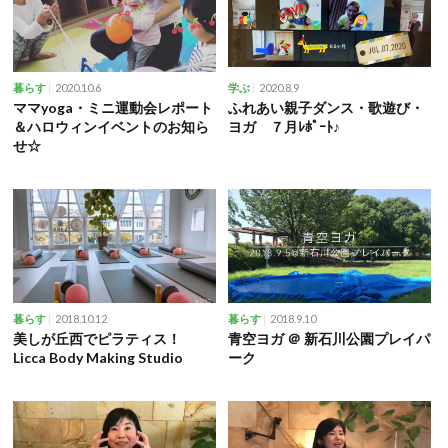
2020.10.6
2020.8.9
暮らす
学ぶ
ママyoga・ミニ運動会レポート
ふれあい親子ダンス・歌遊び・
＆ハロウィンイベントのお知ら
ヨガ ７月ﾚﾎﾟｰﾄ♪
せ☆
2018.10.12
2018.9.10
暮らす
暮らす
美しが丘西でピラティス！
青空ヨガ ＠ 新石川公園プレイパ
Licca Body Making Studio
ーク