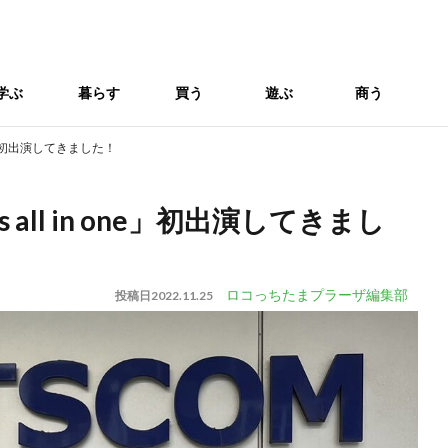
学ぶ
暮らす
買う
遊ぶ
商う
one」初出演してきました！
 all in one」初出演してきまし
ロコっちたまプラーザ編集部
投稿日
2022.11.25