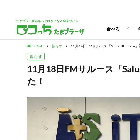
パン
スイーツ
ランチ
カフェ
たまプラーザがもっと好きになる発見サイト
食べる
HOME
暮らす
11月18日FMサルース「Salus all in 
パン
スイーツ
ランチ
カフェ
暮らす
11月18日FMサルース「Salus
た！