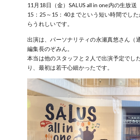
11月18日（金）SALUS all in one内の
15：25～15：40までという短い時間で
らうれしいです。
出演は、パーソナリティの永瀬真悠さん（
編集長のぞみん。
本当は他のスタッフと２人で出演予定でし
り、最初は若干心細かったです。