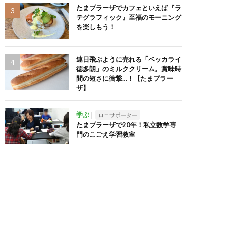
たまプラーザでカフェといえば『ラ
テグラフィック』至福のモーニング
を楽しもう！
連日飛ぶように売れる「ベッカライ
徳多朗」のミルククリーム。賞味時
間の短さに衝撃…！【たまプラー
ザ】
学ぶ
ロコサポーター
たまプラーザで20年！私立数学専
門のこごえ学習教室