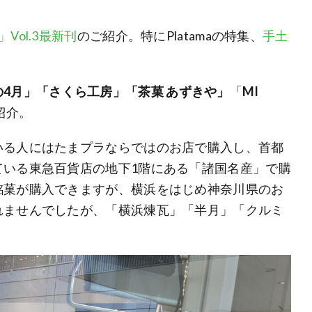
a」Vol.3最新刊
のご紹介。特にPlatamaの特集、
手土
4月」「さくら工房」「茶菓 あずきや」
「
MI
紹介。
いる人にはたまプラならではのお店で購入し、首都
ている東急百貨店の地下1階にある「諸国名産」で購
銘菓が購入できますが、横浜をはじめ神奈川県のお
れませんでしたが、「横浜煉瓦」「半月」「クルミ