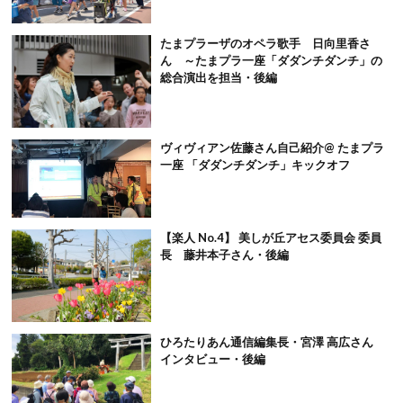
たまプラーザのオペラ歌手 日向里香さ
ん ～たまプラ一座「ダダンチダンチ」の
総合演出を担当・後編
ヴィヴィアン佐藤さん自己紹介@ たまプラ
一座 「ダダンチダンチ」キックオフ
【楽人 No.4】 美しが丘アセス委員会 委員
長 藤井本子さん・後編
ひろたりあん通信編集長・宮澤 高広さん
インタビュー・後編