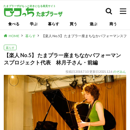
たまプラーザがもっと好きになる発見サイト
検索
食べる
学ぶ
暮らす
買う
遊ぶ
商う
HOME
暮らす
【楽人 No.5】 たまプラ一座まちなかパフォーマンス
暮らす
【楽人 No.5】 たまプラ一座まちなかパフォーマン
スプロジェクト代表 林月子さん・前編
投稿日
2018.7.10
更新日
2021.12.6
のぞみん