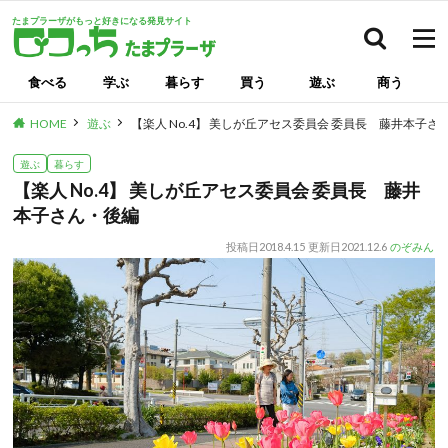
たまプラーザがもっと好きになる発見サイト
検索
食べる
学ぶ
暮らす
買う
遊ぶ
商う
HOME
遊ぶ
【楽人 No.4】 美しが丘アセス委員会 委員長 藤井本子さ
遊ぶ
暮らす
【楽人 No.4】 美しが丘アセス委員会 委員長 藤井
本子さん・後編
投稿日
2018.4.15
更新日
2021.12.6
のぞみん