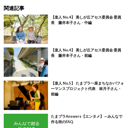
関連記事
【楽人 No.4】 美しが丘アセス委員会 委員
長 藤井本子さん・中編
【楽人 No.4】 美しが丘アセス委員会 委員
長 藤井本子さん・前編
【楽人 No.5】 たまプラ一座まちなかパフォ
ーマンスプロジェクト代表 林月子さん・
前編
たまプラAnswers【エンタメ】～みんなで
作る街のFAQ