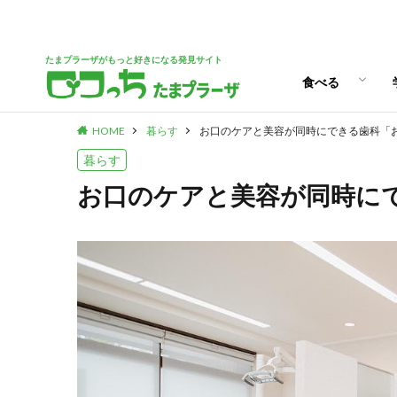
パン
スイーツ
ランチ
カフェ
たまプラーザがもっと好きになる発見サイト
食べる
HOME
暮らす
お口のケアと美容が同時にできる歯科「
パン
スイーツ
ランチ
カフェ
暮らす
お口のケアと美容が同時に