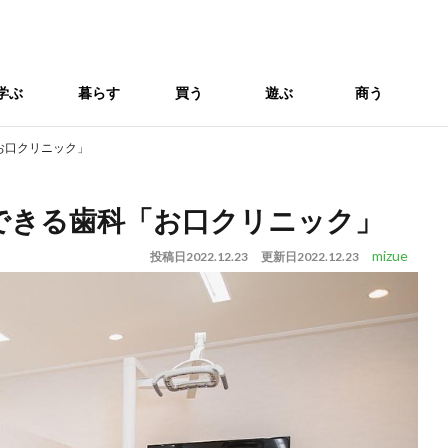
学ぶ
暮らす
買う
遊ぶ
商う
お口クリニック」
できる歯科「お口クリニック」
mizue
投稿日
2022.12.23
更新日
2022.12.23