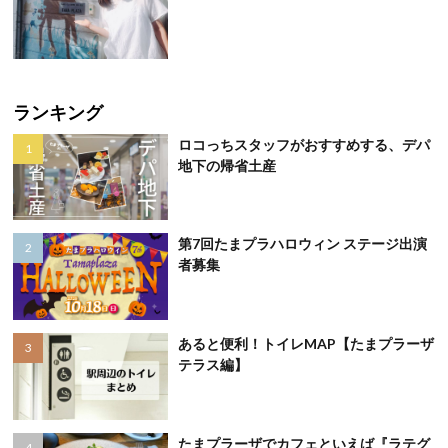
ランキング
ロコっちスタッフがおすすめする、デパ
地下の帰省土産
第7回たまプラハロウィン ステージ出演
者募集
あると便利！トイレMAP【たまプラーザ
テラス編】
たまプラーザでカフェといえば『ラテグ