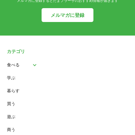
メルマガに登録するとたまプラーザのおすすめ情報が届きます
メルマガに登録
カテゴリ
食べる
学ぶ
パン
暮らす
スイーツ
買う
ランチ
遊ぶ
カフェ
商う