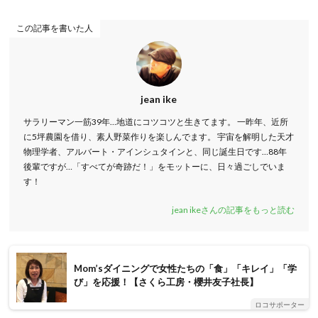
この記事を書いた人
jean ike
サラリーマン一筋39年…地道にコツコツと生きてます。 一昨年、近所
に5坪農園を借り、素人野菜作りを楽しんでます。 宇宙を解明した天才
物理学者、アルバート・アインシュタインと、同じ誕生日です…88年
後輩ですが…「すべてが奇跡だ！」をモットーに、日々過ごしでいま
す！
jean ikeさんの記事をもっと読む
Mom’sダイニングで女性たちの「食」「キレイ」「学
び」を応援！【さくら工房・櫻井友子社長】
ロコサポーター