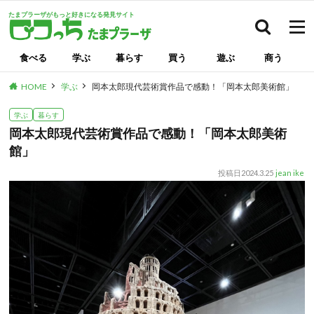
たまプラーザがもっと好きになる発見サイト
検索
食べる
学ぶ
暮らす
買う
遊ぶ
商う
HOME
学ぶ
岡本太郎現代芸術賞作品で感動！「岡本太郎美術館」
学ぶ
暮らす
岡本太郎現代芸術賞作品で感動！「岡本太郎美術
館」
投稿日
2024.3.25
jean ike