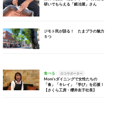
研いでもらえる「鍛冶屋」さん
ジモト民が語る！ たまプラの魅力
５つ
食べる
ロコサポーター
Mom’sダイニングで女性たちの
「食」「キレイ」「学び」を応援！
【さくら工房・櫻井友子社長】