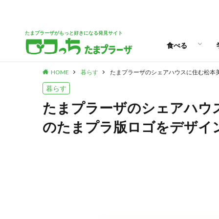
パン
スイーツ
ランチ
カフェ
たまプラーザがもっと好きになる発見サイト
食べる
HOME
暮らす
たまプラーザのシェアハウスに住む松本
パン
スイーツ
ランチ
カフェ
暮らす
たまプラーザのシェアハウ
のたまプラ版ロゴをデザイ