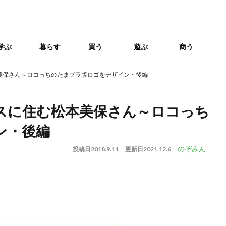
学ぶ
暮らす
買う
遊ぶ
商う
美保さん～ロコっちのたまプラ版ロゴをデザイン・後編
スに住む松本美保さん～ロコっち
ン・後編
のぞみん
投稿日
2018.9.11
更新日
2021.12.6