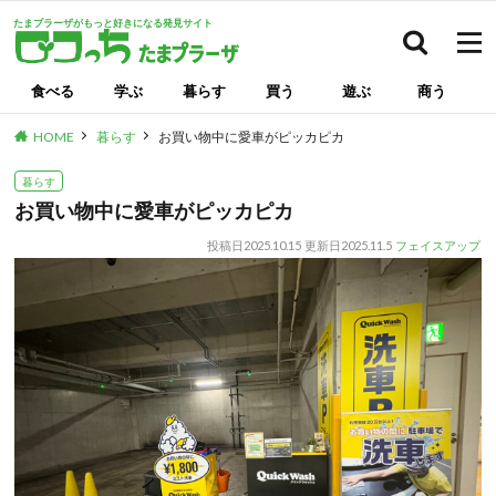
たまプラーザがもっと好きになる発見サイト
検索
食べる
学ぶ
暮らす
買う
遊ぶ
商う
HOME
暮らす
お買い物中に愛車がピッカピカ
暮らす
お買い物中に愛車がピッカピカ
投稿日
2025.10.15
更新日
2025.11.5
フェイスアップ