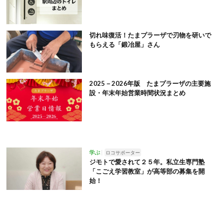
切れ味復活！たまプラーザで刃物を研いで
もらえる「鍛冶屋」さん
2025－2026年版 たまプラーザの主要施
設・年末年始営業時間状況まとめ
学ぶ
ロコサポーター
ジモトで愛されて２５年。私立生専門塾
「こごえ学習教室」が高等部の募集を開
始！