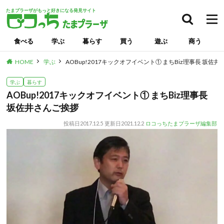
たまプラーザがもっと好きになる発見サイト
食べる
学ぶ
暮らす
買う
遊ぶ
商う
HOME
学ぶ
AOBup!2017キックオフイベント① まちBiz理事長 坂佐
学ぶ
暮らす
AOBup!2017キックオフイベント① まちBiz理事長
坂佐井さんご挨拶
投稿日
2017.12.5
更新日
2021.12.2
ロコっちたまプラーザ編集部