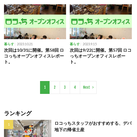
2023.10.21
2023.9.15
暮らす
暮らす
次回は10/31に開催。第58回 ロ
次回は9/22に開催。第57回 ロコ
コっちオープンオフィスレポー
っちオープンオフィスレポー
ト。
ト。
1
2
3
4
Next
ランキング
ロコっちスタッフがおすすめする、デパ
地下の帰省土産