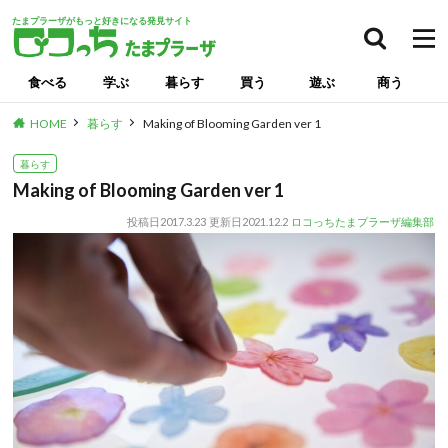
たまプラーザがもっと好きになる発見サイト
食べる
学ぶ
暮らす
買う
遊ぶ
商う
HOME
暮らす
Making of Blooming Garden ver 1
暮らす
Making of Blooming Garden ver 1
投稿日
2017.3.23
更新日
2021.12.2
ロコっちたまプラーザ編集部