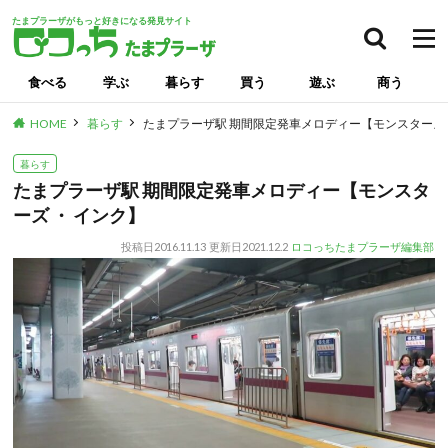
たまプラーザがもっと好きになる発見サイト
食べる
学ぶ
暮らす
買う
遊ぶ
商う
HOME
暮らす
たまプラーザ駅 期間限定発車メロディー【モンスターズ 
暮らす
たまプラーザ駅 期間限定発車メロディー【モンスタ
ーズ ・ インク】
投稿日
2016.11.13
更新日
2021.12.2
ロコっちたまプラーザ編集部