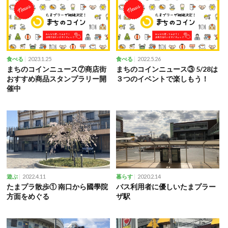
2023.1.25
2022.5.26
食べる
食べる
まちのコインニュース⑦商店街
まちのコインニュース③ 5/28は
おすすめ商品スタンプラリー開
３つのイベントで楽しもう！
催中
2022.4.11
2020.2.14
遊ぶ
暮らす
たまプラ散歩① 南口から國學院
バス利用者に優しいたまプラー
方面をめぐる
ザ駅