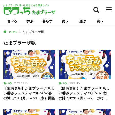
たまプラーザがもっと好きになる発見サイト
検索
食べる
学ぶ
暮らす
買う
遊ぶ
商う
HOME
たまプラーザ駅
たまプラーザ駅
2025.12.26
2025.8.5
食べる
食べる
【随時更新】たまプラーザ ちょ
【随時更新】たまプラーザ ちょ
い呑みフェスティバル 2026春
い呑みフェスティバル 2025秋
の陣 5/18（月）～21（木）開催
の陣 10/20（月）～23（木）開
催