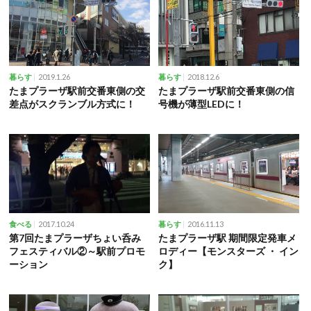
2019.1.26
2018.12.6
暮らす
暮らす
たまプラーザ駅前交番東側の交
たまプラーザ駅前交番東側の信
差点がスクランブル方式に！
号機が薄型LEDに！
2017.10.24
2016.11.13
食べる
暮らす
第7回たまプラーザちょい呑み
たまプラーザ駅 期間限定発車メ
フェスティバル②～駅前プロモ
ロディー【モンスターズ ・ イン
ーション
ク】