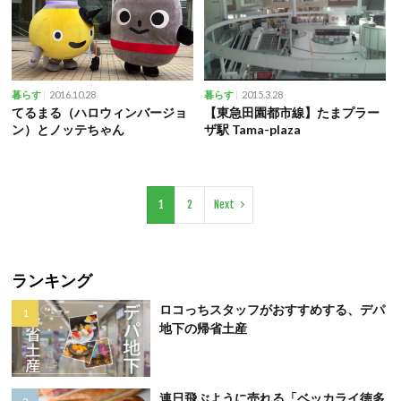
2016.10.28
2015.3.28
暮らす
暮らす
てるまる（ハロウィンバージョ
【東急田園都市線】たまプラー
ン）とノッテちゃん
ザ駅 Tama-plaza
1
2
Next
ランキング
ロコっちスタッフがおすすめする、デパ
地下の帰省土産
連日飛ぶように売れる「ベッカライ徳多