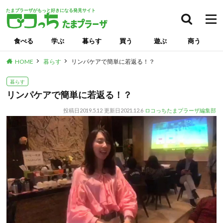
たまプラーザがもっと好きになる発見サイト
食べる
学ぶ
暮らす
買う
遊ぶ
商う
HOME
暮らす
リンパケアで簡単に若返る！？
暮らす
リンパケアで簡単に若返る！？
投稿日
2019.5.12
更新日
2021.12.6
ロコっちたまプラーザ編集部