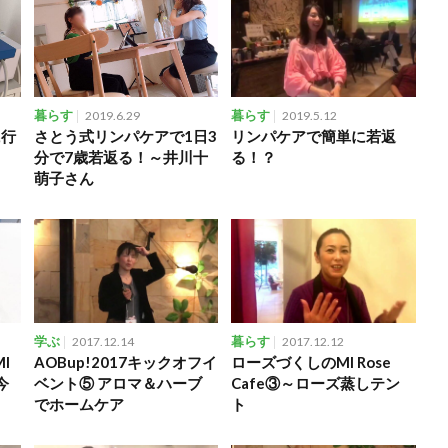
暮らす
2019.6.29
暮らす
2019.5.12
に行
さとう式リンパケアで1日3
リンパケアで簡単に若返
分で7歳若返る！～井川十
る！？
萌子さん
学ぶ
2017.12.14
暮らす
2017.12.12
I
AOBup!2017キックオフイ
ローズづくしのMI Rose
今
ベント⑤ アロマ＆ハーブ
Cafe③～ローズ蒸しテン
でホームケア
ト