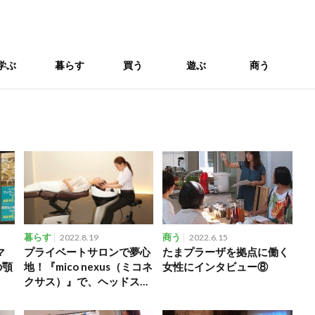
学ぶ
暮らす
買う
遊ぶ
商う
暮らす
2022.8.19
商う
2022.6.15
マ
プライベートサロンで夢心
たまプラーザを拠点に働く
の顎
地！『mico nexus（ミコネ
女性にインタビュー⑧
クサス）』で、ヘッドスパ
体験