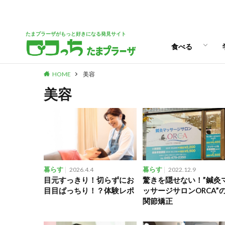
パン
スイーツ
ランチ
カフェ
たまプラーザがもっと好きになる発見サイト
食べる
HOME
美容
パン
スイーツ
ランチ
カフェ
美容
暮らす
2026.4.4
暮らす
2022.12.9
目元すっきり！切らずにお
驚きを隠せない！”鍼灸
目目ぱっちり！？体験レポ
ッサージサロンORCA”
関節矯正