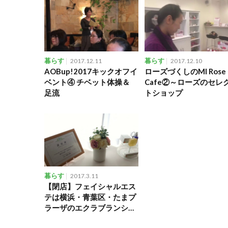
暮らす
2017.12.11
暮らす
2017.12.10
AOBup!2017キックオフイ
ローズづくしのMI Rose
ベント④ チベット体操＆
Cafe②～ローズのセレ
足流
トショップ
暮らす
2017.3.11
【閉店】フェイシャルエス
テは横浜・青葉区・たまプ
ラーザのエクラブランシュ
へ