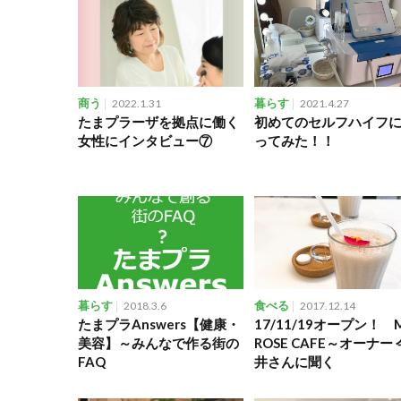
商う
2022.1.31
暮らす
2021.4.27
たまプラーザを拠点に働く
初めてのセルフハイフ
女性にインタビュー⑦
ってみた！！
暮らす
2018.3.6
食べる
2017.12.14
たまプラAnswers【健康・
17/11/19オープン！ M
美容】～みんなで作る街の
ROSE CAFE～オーナー 
FAQ
井さんに聞く