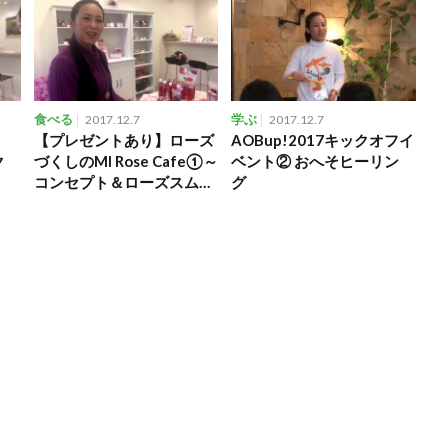
食べる
2017.12.7
学ぶ
2017.12.7
【プレゼントあり】ローズ
AOBup!2017キックオフイ
ク
づくしのMI Rose Cafe①～
ベント② おへそヒーリン
コンセプト＆ローズスムー
グ
ジー