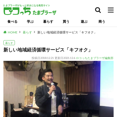
たまプラーザがもっと好きになる発見サイト
食べる
学ぶ
暮らす
買う
遊ぶ
商う
HOME
暮らす
新しい地域経済循環サービス「キフオク」
暮らす
新しい地域経済循環サービス「キフオク」
投稿日
2018.12.21
更新日
2021.12.6
ロコっちたまプラーザ編集部