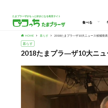
パン
スイーツ
ランチ
カフェ
たまプラーザがもっと好きになる発見サイト
食べる
HOME
暮らす
2018たまプラ―ザ10大ニュース候補発表
パン
スイーツ
ランチ
カフェ
暮らす
2018たまプラ―ザ10大ニ