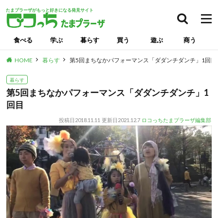
たまプラーザがもっと好きになる発見サイト
食べる
学ぶ
暮らす
買う
遊ぶ
商う
HOME
暮らす
第5回まちなかパフォーマンス「ダダンチダンチ」1回目
暮らす
第5回まちなかパフォーマンス「ダダンチダンチ」1
回目
投稿日
2018.11.11
更新日
2021.12.7
ロコっちたまプラーザ編集部