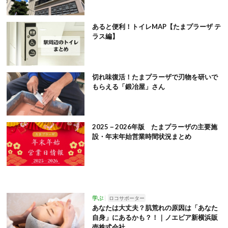
あると便利！トイレMAP【たまプラーザ テ
ラス編】
切れ味復活！たまプラーザで刃物を研いで
もらえる「鍛冶屋」さん
2025－2026年版 たまプラーザの主要施
設・年末年始営業時間状況まとめ
学ぶ
ロコサポーター
あなたは大丈夫？肌荒れの原因は「あなた
自身」にあるかも？！｜ノエビア新横浜販
売株式会社