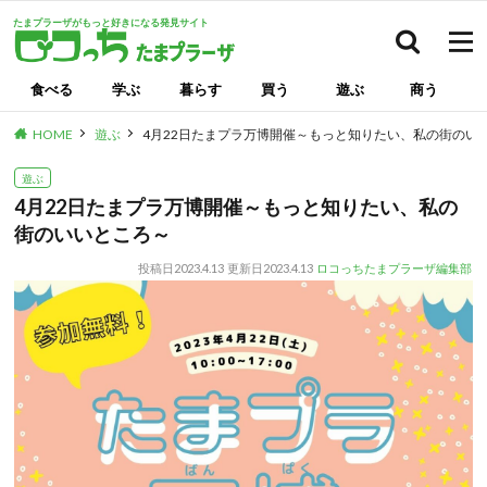
たまプラーザがもっと好きになる発見サイト
検索
食べる
学ぶ
暮らす
買う
遊ぶ
商う
HOME
遊ぶ
4月22日たまプラ万博開催～もっと知りたい、私の街のい
遊ぶ
4月22日たまプラ万博開催～もっと知りたい、私の
街のいいところ～
投稿日
2023.4.13
更新日
2023.4.13
ロコっちたまプラーザ編集部