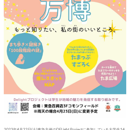
2023年4月22日(土)東急主催のDELight Projectに参加している大学生14