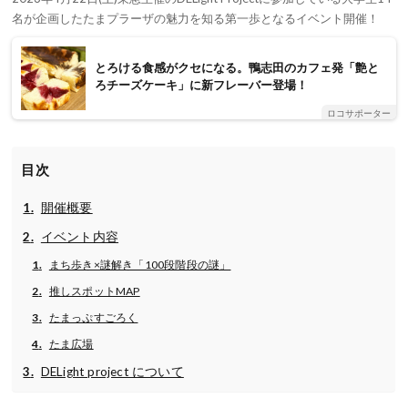
名が企画したたまプラーザの魅力を知る第一歩となるイベント開催！
とろける食感がクセになる。鴨志田のカフェ発「艶と
ろチーズケーキ」に新フレーバー登場！
ロコサポーター
目次
開催概要
イベント内容
まち歩き×謎解き「100段階段の謎」
推しスポットMAP
たまっぷすごろく
たま広場
DELight project について