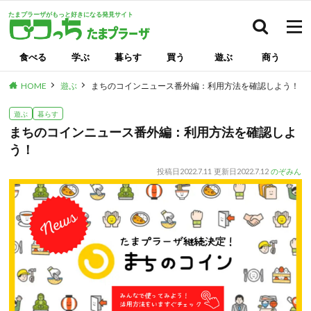
たまプラーザがもっと好きになる発見サイト
検索
食べる
学ぶ
暮らす
買う
遊ぶ
商う
HOME
遊ぶ
まちのコインニュース番外編：利用方法を確認しよう！
遊ぶ
暮らす
まちのコインニュース番外編：利用方法を確認しよ
う！
投稿日
2022.7.11
更新日
2022.7.12
のぞみん