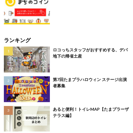
ランキング
ロコっちスタッフがおすすめする、デパ
地下の帰省土産
第7回たまプラハロウィン ステージ出演
者募集
あると便利！トイレMAP【たまプラーザ
テラス編】