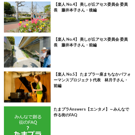
【楽人 No.4】 美しが丘アセス委員会 委員
長 藤井本子さん・後編
【楽人 No.4】 美しが丘アセス委員会 委員
長 藤井本子さん・前編
【楽人 No.5】 たまプラ一座まちなかパフォ
ーマンスプロジェクト代表 林月子さん・
前編
たまプラAnswers【エンタメ】～みんなで
作る街のFAQ