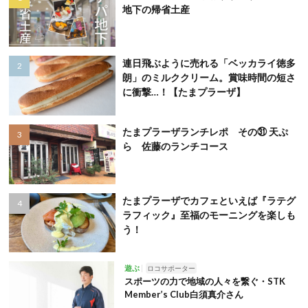
地下の帰省土産
連日飛ぶように売れる「ベッカライ徳多
朗」のミルククリーム。賞味時間の短さ
に衝撃…！【たまプラーザ】
たまプラーザランチレポ その㉛ 天ぷ
ら 佐藤のランチコース
たまプラーザでカフェといえば『ラテグ
ラフィック』至福のモーニングを楽しも
う！
遊ぶ
ロコサポーター
スポーツの力で地域の人々を繋ぐ・STK
Member’s Club白須真介さん