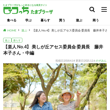
たまプラーザがもっと好きになる発見サイト
検索
食べる
学ぶ
暮らす
買う
遊ぶ
商う
HOME
遊ぶ
【楽人 No.4】 美しが丘アセス委員会 委員長 藤井本子さ
遊ぶ
暮らす
【楽人 No.4】 美しが丘アセス委員会 委員長 藤井
本子さん・中編
投稿日
2018.4.14
更新日
2021.12.6
のぞみん