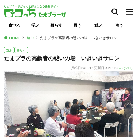
たまプラーザがもっと好きになる発見サイト
検索
食べる
学ぶ
暮らす
買う
遊ぶ
商う
HOME
遊ぶ
たまプラの高齢者の憩いの場 いきいきサロン
遊ぶ
暮らす
たまプラの高齢者の憩いの場 いきいきサロン
投稿日
2018.4.6
更新日
2021.12.7
のぞみん