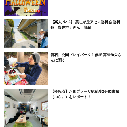
【楽人 No.4】 美しが丘アセス委員会 委員
長 藤井本子さん・前編
新石川公園プレイパーク主催者 高澤佳栄さ
んに聞く
【移転済】たまプラーザ駅徒歩2分図書館
（ぷらに）をレポート！