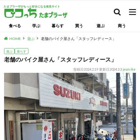
たまプラーザがもっと好きになる発見サイト
検索
食べる
学ぶ
暮らす
買う
遊ぶ
商う
HOME
遊ぶ
老舗のバイク屋さん「スタッフレディース」
遊ぶ
暮らす
老舗のバイク屋さん「スタッフレディース」
投稿日
2024.2.19
更新日
2024.3.3
jean ike