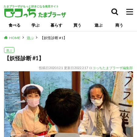
たまプラーザがもっと好きになる発見サイト
食べる
学ぶ
暮らす
買う
遊ぶ
商う
HOME
遊ぶ
【妖怪診断 #1】
遊ぶ
【妖怪診断 #1】
投稿日
2020.12.1
更新日
2022.2.17
ロコっちたまプラーザ編集部