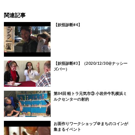
関連記事
【妖怪診断#4】
【妖怪診断#3】（2020/12/30@ナッシー
ズバー）
第84回 軽トラ元気市③ 小岩井牛乳横浜ミ
ルクセンターの射的
お面作りワークショップ＠まちのコインが
集まるイベント