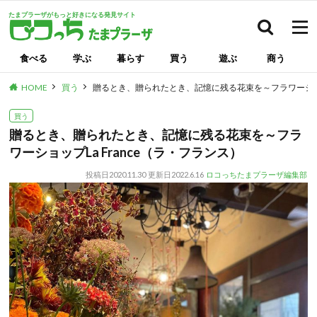
たまプラーザがもっと好きになる発見サイト
検索
食べる
学ぶ
暮らす
買う
遊ぶ
商う
HOME
買う
贈るとき、贈られたとき、記憶に残る花束を～フラワーショップ
買う
贈るとき、贈られたとき、記憶に残る花束を～フラ
ワーショップLa France（ラ・フランス）
投稿日
2020.11.30
更新日
2022.6.16
ロコっちたまプラーザ編集部