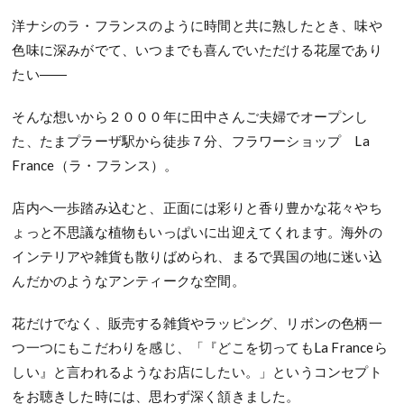
洋ナシのラ・フランスのように時間と共に熟したとき、味や
色味に深みがでて、いつまでも喜んでいただける花屋であり
たい――
そんな想いから２０００年に田中さんご夫婦でオープンし
た、たまプラーザ駅から徒歩７分、フラワーショップ La
France（ラ・フランス）。
店内へ一歩踏み込むと、正面には彩りと香り豊かな花々やち
ょっと不思議な植物もいっぱいに出迎えてくれます。海外の
インテリアや雑貨も散りばめられ、まるで異国の地に迷い込
んだかのようなアンティークな空間。
花だけでなく、販売する雑貨やラッピング、リボンの色柄一
つ一つにもこだわりを感じ、「『どこを切ってもLa Franceら
しい』と言われるようなお店にしたい。」というコンセプト
をお聴きした時には、思わず深く頷きました。