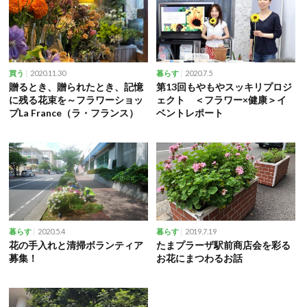
2020.11.30
2020.7.5
買う
暮らす
贈るとき、贈られたとき、記憶
第13回もやもやスッキリプロジ
に残る花束を～フラワーショッ
ェクト ＜フラワー×健康＞イ
プLa France（ラ・フランス）
ベントレポート
2020.5.4
2019.7.19
暮らす
暮らす
花の手入れと清掃ボランティア
たまプラーザ駅前商店会を彩る
募集！
お花にまつわるお話