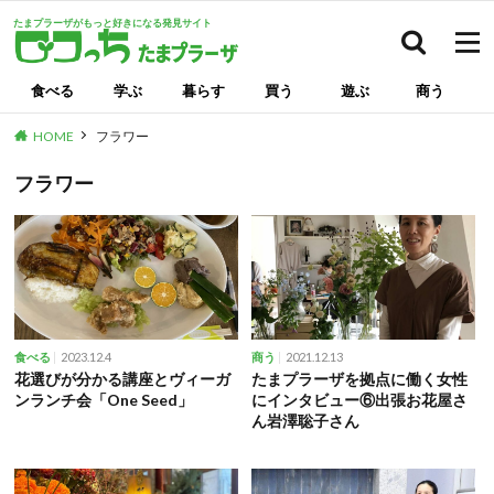
たまプラーザがもっと好きになる発見サイト
検索
食べる
学ぶ
暮らす
買う
遊ぶ
商う
HOME
フラワー
フラワー
2023.12.4
2021.12.13
食べる
商う
花選びが分かる講座とヴィーガ
たまプラーザを拠点に働く女性
ンランチ会「One Seed」
にインタビュー⑥出張お花屋さ
ん岩澤聡子さん