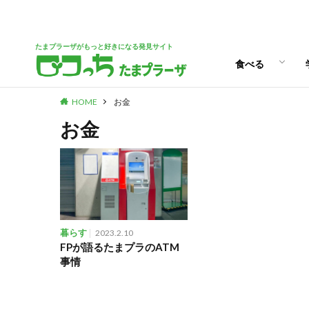
パン
スイーツ
ランチ
カフェ
たまプラーザがもっと好きになる発見サイト
食べる
HOME
お金
パン
スイーツ
ランチ
カフェ
お金
暮らす
2023.2.10
FPが語るたまプラのATM
事情