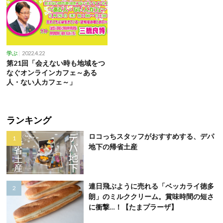
2022.4.22
学ぶ
第21回「会えない時も地域をつ
なぐオンラインカフェ～ある
人・ない人カフェ～」
ランキング
ロコっちスタッフがおすすめする、デパ
地下の帰省土産
連日飛ぶように売れる「ベッカライ徳多
朗」のミルククリーム。賞味時間の短さ
に衝撃…！【たまプラーザ】