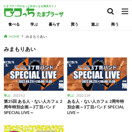
たまプラーザがもっと好きになる発見サイト
検索
食べる
学ぶ
暮らす
買う
遊ぶ
商う
HOME
みまもりあい
みまもりあい
2022.9.2
2022.5.24
学ぶ
学ぶ
第25回 ある人・ない人カフェ 2
ある人・ない人カフェ 2周年特
周年特別企画～3丁目バンド
別企画～3丁目バンド SPECIAL
SPECIAL LIVE～
LIVE～