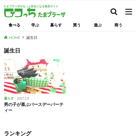
たまプラーザがもっと好きになる発見サイト
検索
食べる
学ぶ
暮らす
買う
遊ぶ
商う
HOME
誕生日
誕生日
2017.5.8
暮らす
男の子が喜ぶバースデーパーテ
ィー
ランキング