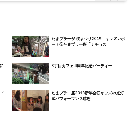
たまプラーザ 桜まつり2019 キッズレポ
ート③たまプラ一座「ナチョス」
第1
3丁目カフェ 4周年記念パーティー
ライ
たまプラ一座2018新年会③キッズの点灯
式パフォーマンス感想