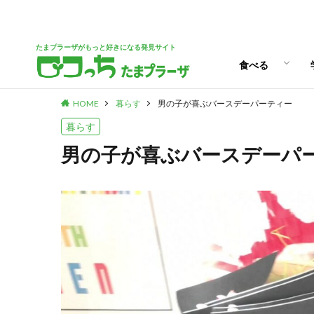
パン
スイーツ
ランチ
カフェ
たまプラーザがもっと好きになる発見サイト
食べる
HOME
暮らす
男の子が喜ぶバースデーパーティー
パン
スイーツ
ランチ
カフェ
暮らす
男の子が喜ぶバースデーパ