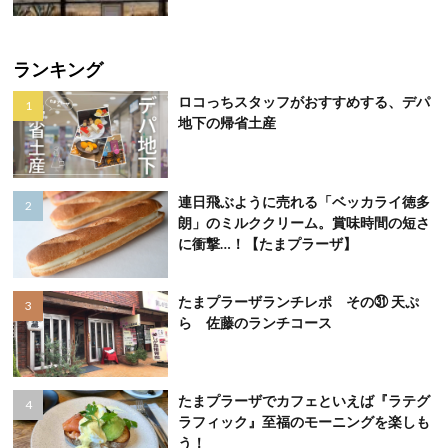
ランキング
ロコっちスタッフがおすすめする、デパ
地下の帰省土産
連日飛ぶように売れる「ベッカライ徳多
朗」のミルククリーム。賞味時間の短さ
に衝撃…！【たまプラーザ】
たまプラーザランチレポ その㉛ 天ぷ
ら 佐藤のランチコース
たまプラーザでカフェといえば『ラテグ
ラフィック』至福のモーニングを楽しも
う！