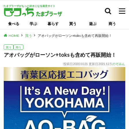
たまプラーザがもっと好きになる発見サイト
検索
食べる
学ぶ
暮らす
買う
遊ぶ
商う
HOME
買う
アオバッグがローソン+toksも含めて再販開始！
買う
商う
アオバッグがローソン+toksも含めて再販開始！
投稿日
2020.10.31
更新日
2021.12.5
のぞみん