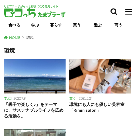
たまプラーザがもっと好きになる発見サイト
検索
食べる
学ぶ
暮らす
買う
遊ぶ
商う
HOME
環境
環境
2022.7.9
2021.3.24
学ぶ
買う
「親子で楽しく♪」をテーマ
環境にも人にも優しい美容室
に、サステナブルライフを広め
「Rimin salon」
る活動を。