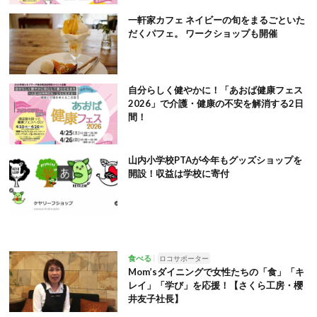
一軒家カフェ ネイビーの旬をまるごといた
だくパフェ。 ワークショップも開催
自分らしく健やかに！「あおば健康フェス
2026」で介護・健康の不安を解消する2日
間！
山内小学校PTAが今年もグッズショップを
開設！収益は学校に寄付
食べる
ロコサポーター
Mom’sダイニングで女性たちの「食」「キ
レイ」「学び」を応援！【さくら工房・櫻
井友子社長】