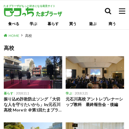
たまプラーザがもっと好きになる発見サイト
検索
食べる
学ぶ
暮らす
買う
遊ぶ
商う
HOME
高校
高校
2018.11.1
2018.3.21
暮らす
学ぶ
振り込め詐欺防止ソング「大切
元石川高校 アントレプレナーシ
な人を守りたいから」by元石川
ップ教科 最終報告会・後編
高校 More☆ ＠第1回たまプラ
ハロウィン