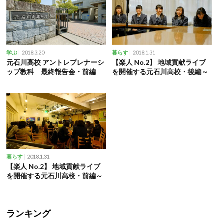
2018.3.20
2018.1.31
学ぶ
暮らす
元石川高校 アントレプレナーシ
【楽人 No.2】 地域貢献ライブ
ップ教科 最終報告会・前編
を開催する元石川高校・後編～
2018.1.31
暮らす
【楽人 No.2】 地域貢献ライブ
を開催する元石川高校・前編～
ランキング