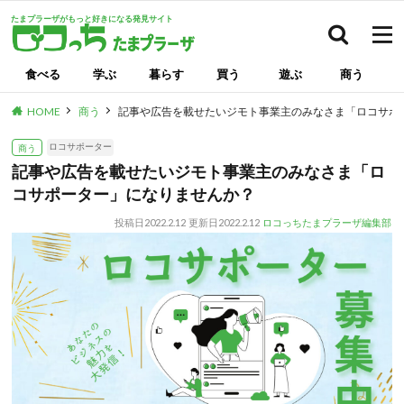
たまプラーザがもっと好きになる発見サイト
検索
食べる
学ぶ
暮らす
買う
遊ぶ
商う
HOME
商う
記事や広告を載せたいジモト事業主のみなさま「ロコサポ
ロコサポーター
商う
記事や広告を載せたいジモト事業主のみなさま「ロ
コサポーター」になりませんか？
投稿日
2022.2.12
更新日
2022.2.12
ロコっちたまプラーザ編集部