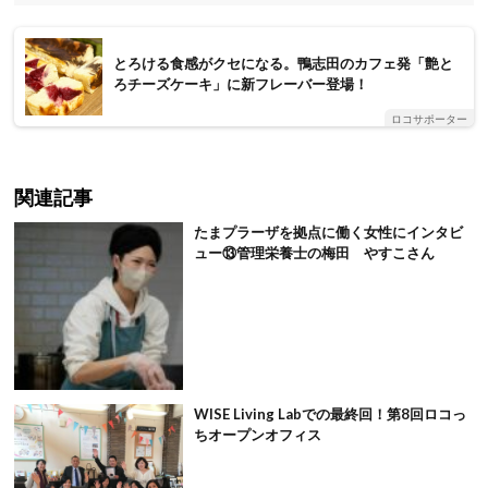
とろける食感がクセになる。鴨志田のカフェ発「艶と
ろチーズケーキ」に新フレーバー登場！
ロコサポーター
関連記事
たまプラーザを拠点に働く女性にインタビ
ュー⑬管理栄養士の梅田 やすこさん
WISE Living Labでの最終回！第8回ロコっ
ちオープンオフィス