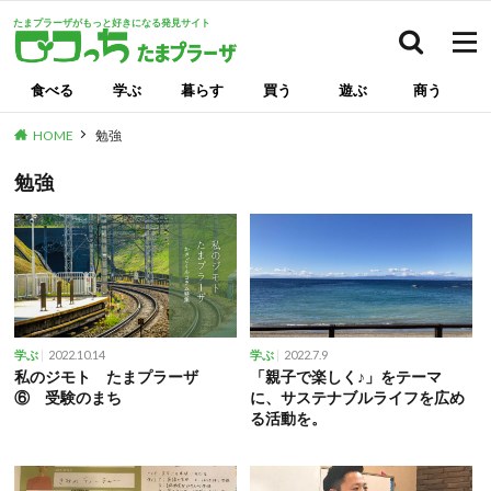
たまプラーザがもっと好きになる発見サイト
検索
食べる
学ぶ
暮らす
買う
遊ぶ
商う
HOME
勉強
勉強
2022.10.14
2022.7.9
学ぶ
学ぶ
私のジモト たまプラーザ
「親子で楽しく♪」をテーマ
⑥ 受験のまち
に、サステナブルライフを広め
る活動を。