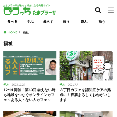
たまプラーザがもっと好きになる発見サイト
検索
食べる
学ぶ
暮らす
買う
遊ぶ
商う
HOME
福祉
福祉
2023.11.29
2021.7.7
学ぶ
学ぶ
12/14 開催！第40回 会えない時
３丁目カフェを認知症ケアの拠
も地域をつなぐオンラインカフ
点に！投票よろしくおねがいし
ェ～ある人・ない人カフェ～
ます