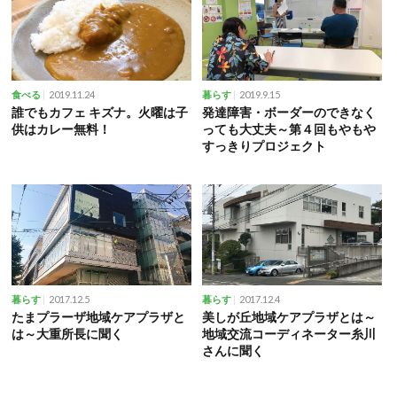
2019.11.24
2019.9.15
食べる
暮らす
誰でもカフェ キズナ。火曜は子
発達障害・ボーダーのできなく
供はカレー無料！
っても大丈夫～第４回もやもや
すっきりプロジェクト
2017.12.5
2017.12.4
暮らす
暮らす
たまプラーザ地域ケアプラザと
美しが丘地域ケアプラザとは～
は～大重所長に聞く
地域交流コーディネーター糸川
さんに聞く