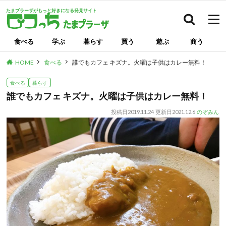
たまプラーザがもっと好きになる発見サイト
検索
食べる
学ぶ
暮らす
買う
遊ぶ
商う
HOME
食べる
誰でもカフェ キズナ。火曜は子供はカレー無料！
食べる
暮らす
誰でもカフェ キズナ。火曜は子供はカレー無料！
投稿日
2019.11.24
更新日
2021.12.6
のぞみん