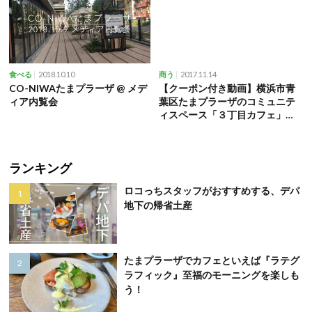
2018.10.10
2017.11.14
食べる
商う
CO-NIWAたまプラーザ @ メデ
【クーポン付き動画】横浜市青
ィア内覧会
葉区たまプラーザのコミュニテ
ィスペース「３丁目カフェ」の
ご紹介！
ランキング
ロコっちスタッフがおすすめする、デパ
地下の帰省土産
たまプラーザでカフェといえば『ラテグ
ラフィック』至福のモーニングを楽しも
う！