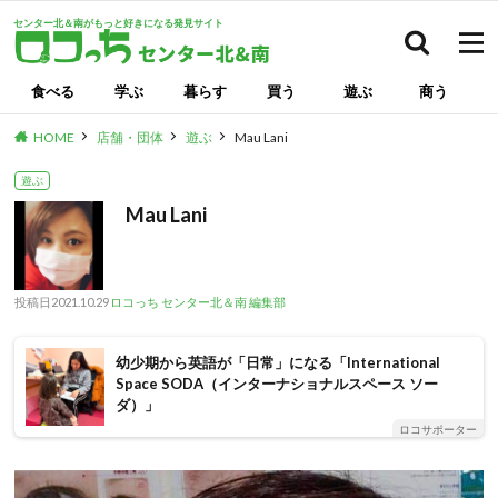
センター北＆南がもっと好きになる発見サイト
検索
食べる
学ぶ
暮らす
買う
遊ぶ
商う
HOME
店舗・団体
遊ぶ
Mau Lani
遊ぶ
Mau Lani
投稿日
2021.10.29
ロコっち センター北＆南 編集部
幼少期から英語が「日常」になる「International
Space SODA（インターナショナルスペース ソー
ダ）」
ロコサポーター