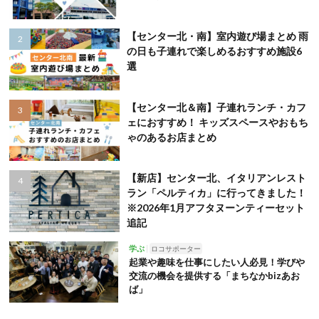
【センター北・南】室内遊び場まとめ 雨
の日も子連れで楽しめるおすすめ施設6
選
【センター北＆南】子連れランチ・カフ
ェにおすすめ！ キッズスペースやおもち
ゃのあるお店まとめ
【新店】センター北、イタリアンレスト
ラン「ペルティカ」に行ってきました！
※2026年1月アフタヌーンティーセット
追記
学ぶ
ロコサポーター
起業や趣味を仕事にしたい人必見！学びや
交流の機会を提供する「まちなかbizあお
ば」