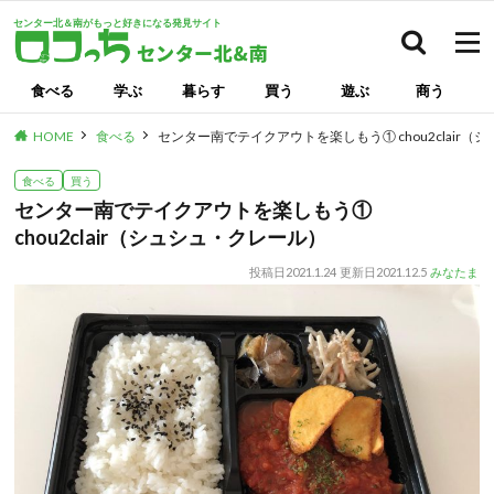
センター北＆南がもっと好きになる発見サイト
検索
食べる
学ぶ
暮らす
買う
遊ぶ
商う
HOME
食べる
センター南でテイクアウトを楽しもう① chou2clair
食べる
買う
センター南でテイクアウトを楽しもう①
chou2clair（シュシュ・クレール）
投稿日
2021.1.24
更新日
2021.12.5
みなたま