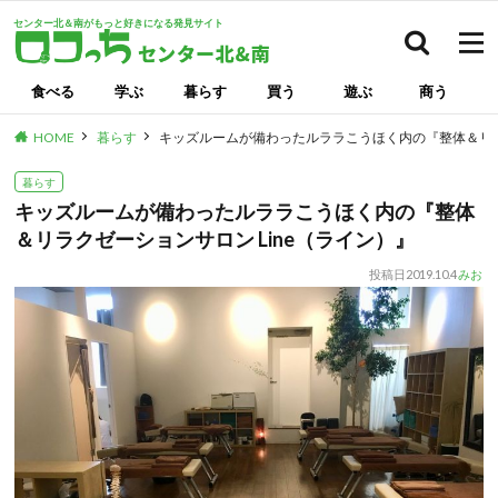
センター北＆南がもっと好きになる発見サイト
検索
食べる
学ぶ
暮らす
買う
遊ぶ
商う
HOME
暮らす
キッズルームが備わったルララこうほく内の『整体＆リラク
暮らす
キッズルームが備わったルララこうほく内の『整体
＆リラクゼーションサロン Line（ライン）』
投稿日
2019.10.4
みお