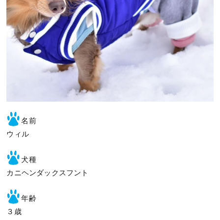
名前
ウィル
犬種
カニヘンダックスフント
年齢
３歳