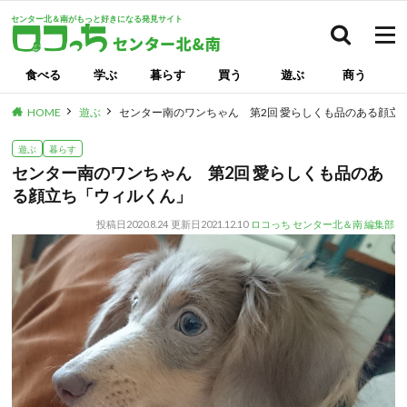
センター北＆南がもっと好きになる発見サイト
検索
食べる
学ぶ
暮らす
買う
遊ぶ
商う
HOME
遊ぶ
センター南のワンちゃん 第2回 愛らしくも品のある顔立
遊ぶ
暮らす
センター南のワンちゃん 第2回 愛らしくも品のあ
る顔立ち「ウィルくん」
投稿日
2020.8.24
更新日
2021.12.10
ロコっち センター北＆南 編集部