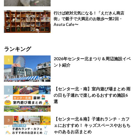
行けば絶対元気になる！「えだきん商店
街」で親子で大満足のお散歩〜第2回・
Asuta Cafe〜
ランキング
2026年センター北まつり＆周辺施設イベ
ント紹介
【センター北・南】室内遊び場まとめ 雨
の日も子連れで楽しめるおすすめ施設6
選
【センター北＆南】子連れランチ・カフ
ェにおすすめ！ キッズスペースやおもち
ゃのあるお店まとめ