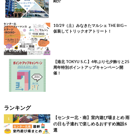
紹介
10/29（土）みなきたマルシェ THE BIG～
仮装してトリックオアトリート！
【港北 TOKYU S.C.】4年ぶり七夕飾りと25
周年特別ポイントアップキャンペーン開
催！
ランキング
【センター北・南】室内遊び場まとめ 雨
の日も子連れで楽しめるおすすめ施設6
選