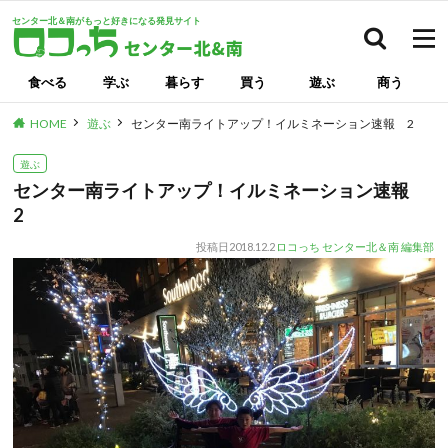
センター北＆南がもっと好きになる発見サイト
検索
食べる
学ぶ
暮らす
買う
遊ぶ
商う
HOME
遊ぶ
センター南ライトアップ！イルミネーション速報 2
遊ぶ
センター南ライトアップ！イルミネーション速報
2
投稿日
2018.12.2
ロコっち センター北＆南 編集部