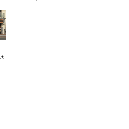
転
ん
した