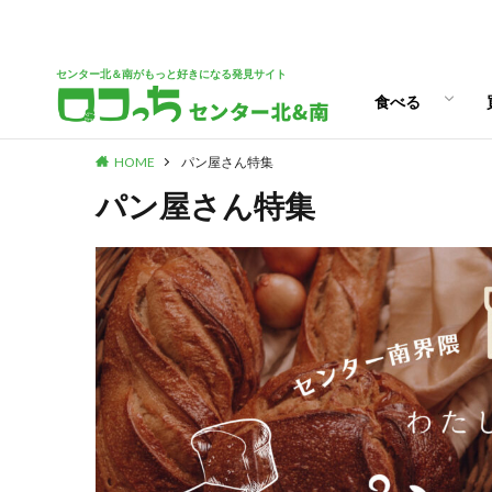
パン
スイーツ
ランチ
カフェ
センター北＆南がもっと好きになる発見サイト
食べる
HOME
パン屋さん特集
パン
スイーツ
ランチ
カフェ
パン屋さん特集