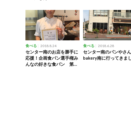
bakery（ククルベーカリ
Moon』2019年12月移
ー）
オープン！
食べる
2018.8.24
食べる
2018.6.28
センター南のお店を勝手に
センター南のパンやさ
応援！企画食パン選手権み
bakery南に行ってきま
んなの好きな食パン 第1
位Bakery南さん！おめでと
うございます！