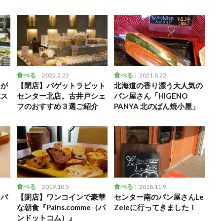
ー」
食べる
2022.2.22
食べる
2021.8.22
ーが
【閉店】バゲットラビット
北海道の香り漂う大人気の
業ス
センター北店。古井戸シェ
パン屋さん「HIGENO
フのおすすめ３選ご紹介
PANYA 北のぱん焼小屋」
食べる
2019.10.5
食べる
2018.11.9
食パ
【閉店】ワンコインで豪華
センター南のパン屋さんLe
な朝食『Pains.comme（パ
Zeleに行ってきました！
ンドットコム）』