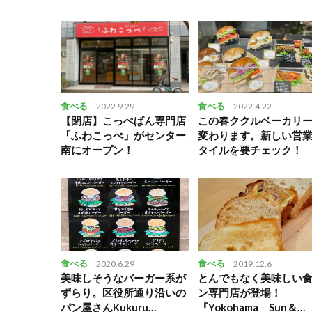
食べる
2022.9.29
食べる
2022.4.22
【閉店】こっぺぱん専門店
この春ククルベーカリ
「ふわこっぺ」がセンター
変わります。新しい営
南にオープン！
タイルを要チェック！
食べる
2020.6.29
食べる
2019.12.6
美味しそうなバーガー系が
とんでもなく美味しい
ずらり。区役所通り沿いの
ン専門店が登場！
パン屋さんKukuru
『Yokohama Sun＆