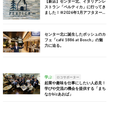
【新店】センター北、イタリアンレ
ストラン「ペルティカ」に行ってき
ました！※2026年1月アフタヌーン
ティーセット追記
センター北に誕生したボッシュのカ
フェ「café 1886 at Bosch」の魅
力に迫る。
学ぶ
ロコサポーター
起業や趣味を仕事にしたい人必見！
学びや交流の機会を提供する「まち
なかbizあおば」