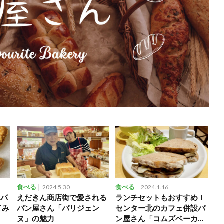
食べる
2024.5.30
食べる
2024.1.16
ーパ
えだきん商店街で愛される
ランチセットもおすすめ！
てみ
パン屋さん「パリジェン
センター北のカフェ併設パ
ヌ」の魅力
ン屋さん「コムズベーカリ